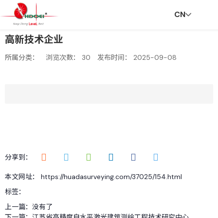
CN
高新技术企业
首
走
创
新
社
招
联
V
所属分类：
浏览次数：
30
发布时间： 2025-09-08
页
进
新
闻
会
贤
系
R
华
与
资
责
纳
我
分享到：
本文网址： https://huadasurveying.com/37025/154.html
达
服
讯
任
士
们
标签：
上一篇：
没有了
下一篇：
江苏省高精度自水平激光建筑测绘工程技术研究中心