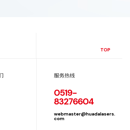
TOP
们
服务热线
0519-
83276604
webmaster@huadalasers.
com