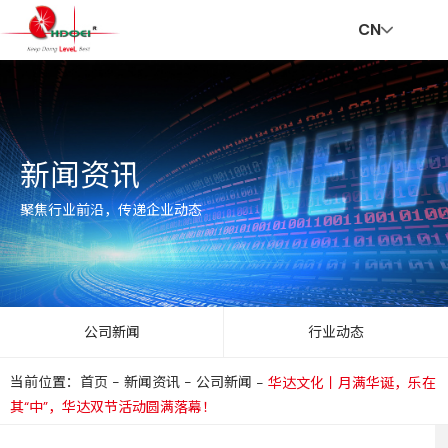
CN
首
走
创
新
社
招
联
V
新闻资讯
页
进
新
闻
会
贤
系
R
聚焦行业前沿，传递企业动态
华
与
资
责
纳
我
公司新闻
行业动态
当前位置：首页
-
新闻资讯
-
公司新闻
-
华达文化丨月满华诞，乐在
达
服
讯
任
士
们
其“中”，华达双节活动圆满落幕！