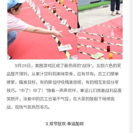
9月29日，套圈游戏区成了最热闹的“战场”。五颜六色的奖
品整齐排列，从果汁饮料到美味零食，应有尽有。员工们摩拳
擦掌，瞄准目标，有的屏住呼吸精准投掷，有的相互支招分享
技巧。“中了！中了！”随着一声声欢呼，幸运儿们抱着战利品喜
笑颜开，没套中的员工也毫不气馁，在大家的鼓励下继续挑
战，现场气氛热烈非凡。
3.
双节狂欢·幸运加码