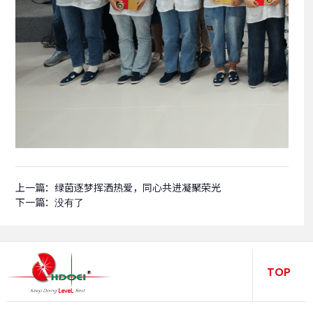
上一篇：
绿茵逐梦挥洒热爱，同心共进凝聚荣光
下一篇：
没有了
TOP