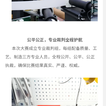
公平公正，专业裁判全程护航
本次大赛成立专业裁判组，每组配备质量、工
艺、制造三方专业人员，全程公开、公平、公正
执裁，确保比赛结果真实、严谨、权威。