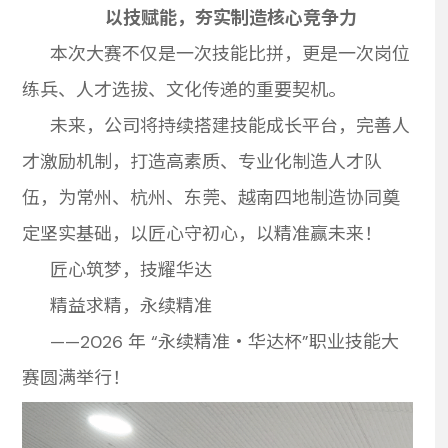
以技赋能，夯实制造核心竞争力
本次大赛不仅是一次技能比拼，更是一次岗位
练兵、人才选拔、文化传递的重要契机。
未来，公司将持续搭建技能成长平台，完善人
才激励机制，打造高素质、专业化制造人才队
伍，为常州、杭州、东莞、越南四地制造协同奠
定坚实基础，以匠心守初心，以精准赢未来！
匠心筑梦，技耀华达
精益求精，永续精准
——2026 年 “永续精准・华达杯”职业技能大
赛圆满举行！