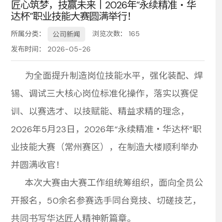
匠心筑梦，技赢未来丨2026年“永续精准・华
达杯”职业技能大赛圆满举行！
务
所属分类：
浏览次数：
165
公司新闻
发布时间： 2026-05-26
为全面提升制造岗位技能水平，强化装配、焊
锡、调试三大核心岗位标准化操作，落实以赛促
训、以赛选才、以技赋能、精益求精的理念，
2026年5月23日，2026年“永续精准・华达杯”职
业技能大赛（常州赛区），在制造大楼顺利举办
并圆满收官！
本次大赛由大赛工作组统筹组织，面向全员公
开报名，50余名参赛选手同台竞技、切磋技艺，
共同书写华达匠人精神新篇章。