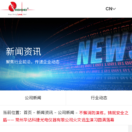
CN
首
走
创
新
社
招
联
V
新闻资讯
页
进
新
闻
会
贤
系
R
聚焦行业前沿，传递企业动态
华
与
资
责
纳
我
公司新闻
行业动态
当前位置：首页
-
新闻资讯
-
公司新闻
-
不懈消防演练，铸就安全之
达
服
讯
任
士
们
盾—— 常州华达科捷光电仪器有限公司火灾逃生演习圆满落幕