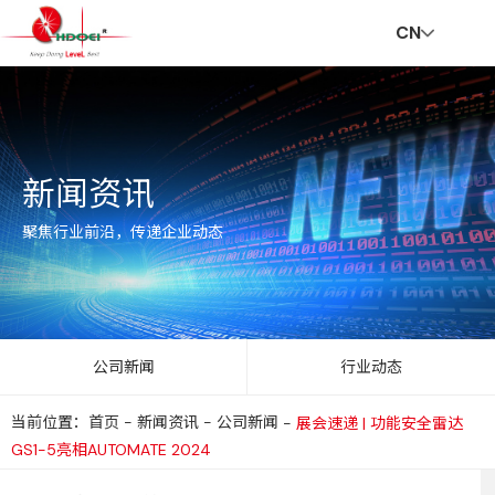
CN
首
走
创
新
社
招
联
V
新闻资讯
页
进
新
闻
会
贤
系
R
聚焦行业前沿，传递企业动态
华
与
资
责
纳
我
公司新闻
行业动态
当前位置：首页
-
新闻资讯
-
公司新闻
-
展会速递 | 功能安全雷达
达
服
讯
任
士
们
GS1-5亮相AUTOMATE 2024